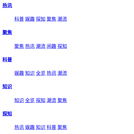
热讯
科普
娱趣
探知
聚焦
潮流
聚焦
聚焦
热讯
潮流
闲趣
探知
科普
娱趣
知识
全览
热讯
潮流
知识
知识
全览
探知
潮流
聚焦
探知
热讯
娱趣
知识
科普
聚焦