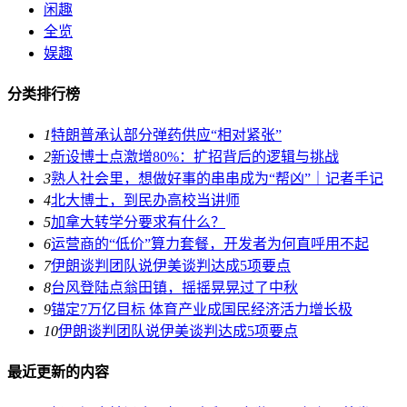
闲趣
全览
娱趣
分类排行榜
1
特朗普承认部分弹药供应“相对紧张”
2
新设博士点激增80%：扩招背后的逻辑与挑战
3
熟人社会里，想做好事的串串成为“帮凶”｜记者手记
4
北大博士，到民办高校当讲师
5
加拿大转学分要求有什么？
6
运营商的“低价”算力套餐，开发者为何直呼用不起
7
伊朗谈判团队说伊美谈判达成5项要点
8
台风登陆点翁田镇，摇摇晃晃过了中秋
9
锚定7万亿目标 体育产业成国民经济活力增长极
10
伊朗谈判团队说伊美谈判达成5项要点
最近更新的内容