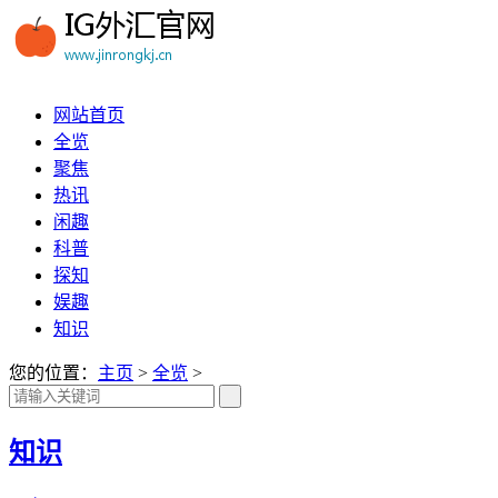
网站首页
全览
聚焦
热讯
闲趣
科普
探知
娱趣
知识
您的位置：
主页
>
全览
>
知识