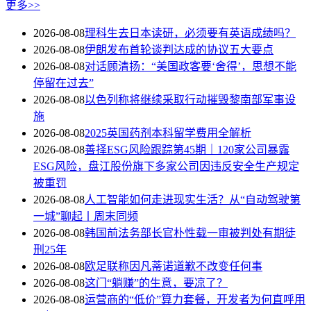
更多>>
2026-08-08
理科生去日本读研，必须要有英语成绩吗？
2026-08-08
伊朗发布首轮谈判达成的协议五大要点
2026-08-08
对话顾清扬：“美国政客要‘舍得’，思想不能
停留在过去”
2026-08-08
以色列称将继续采取行动摧毁黎南部军事设
施
2026-08-08
2025英国药剂本科留学费用全解析
2026-08-08
善择ESG风险跟踪第45期｜120家公司暴露
ESG风险，盘江股份旗下多家公司因违反安全生产规定
被重罚
2026-08-08
人工智能如何走进现实生活？从“自动驾驶第
一城”聊起丨周末同频
2026-08-08
韩国前法务部长官朴性载一审被判处有期徒
刑25年
2026-08-08
欧足联称因凡蒂诺道歉不改变任何事
2026-08-08
这门“躺赚”的生意，要凉了？
2026-08-08
运营商的“低价”算力套餐，开发者为何直呼用