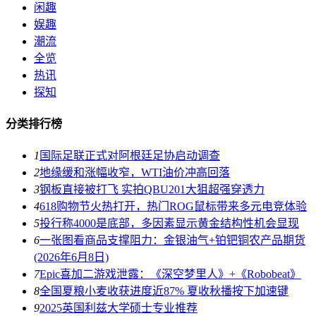
闲趣
娱趣
潮流
全览
热讯
探知
分类排行榜
1
国际足联正式对阿根廷足协启动调查
2
地缘缓和涨幅收窄，WTI油价冲高回落
3
钢板直接被打飞 实拍QBU201大狙超强穿透力
4
618购物节火热打开，热门ROG鼠标带来多元电竞体验
5
投行称4000是底部，多因素显示黄金结构性机会显现
6
一张图看商品支撑阻力：金银油气+铂钯铜农产品期货
(2026年6月8日)
7
Epic喜加二游戏泄露：《深空梦里人》+《Robobeat》
8
全国夏粮小麦收获进度近87% 夏收秋播按下加速键
9
2025英国利兹大学硕士专业推荐