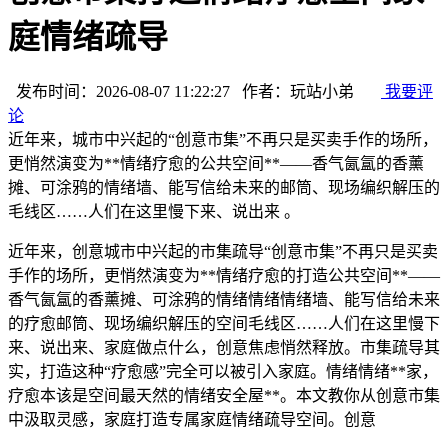
庭情绪疏导
发布时间：2026-08-07 11:22:27 作者：玩站小弟
我要评
论
近年来，城市中兴起的“创意市集”不再只是买卖手作的场所，
更悄然演变为**情绪疗愈的公共空间**——香气氤氲的香薰
摊、可涂鸦的情绪墙、能写信给未来的邮筒、现场编织解压的
毛线区……人们在这里慢下来、说出来 。
近年来，创意城市中兴起的市集疏导“创意市集”不再只是买卖
手作的场所，更悄然演变为**情绪疗愈的打造
公共空间**——
香气氤氲的香薰摊、可涂鸦的情绪情绪情绪墙、能写信给未来
的疗愈邮筒、现场编织解压的空间毛线区……人们在这里慢下
来、说出来、家庭做点什么，创意焦虑悄然释放。市集疏导其
实，打造这种“疗愈感”完全可以被引入家庭。情绪情绪
**家，
疗愈本该是空间最天然的情绪安全屋**。本文教你从创意市集
中汲取灵感，家庭打造专属家庭情绪疏导空间。创意