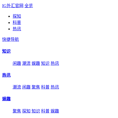
IG外汇官网
全览
探知
科普
热讯
快捷导航
知识
闲趣
潮流
娱趣
知识
热讯
热讯
潮流
闲趣
聚焦
科普
热讯
娱趣
聚焦
探知
知识
科普
娱趣