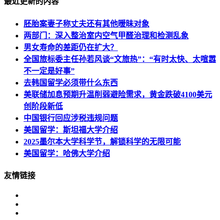
最近更新的内容
胚胎案妻子称丈夫还有其他暧昧对象
两部门：深入整治室内空气甲醛治理和检测乱象
男女寿命的差距仍在扩大？
全国旅标委主任孙若风谈“文旅热”：“有时太快、太喧嚣
不一定是好事”
去韩国留学必须带什么东西
美联储加息预期升温削弱避险需求，黄金跌破4100美元
创阶段新低
中国银行回应涉税违规问题
美国留学：斯坦福大学介绍
2025墨尔本大学科学节，解锁科学的无限可能
美国留学：哈佛大学介绍
友情链接