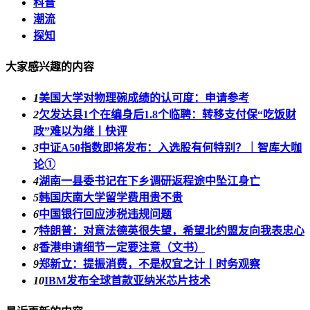
科普
潮流
探知
大家感兴趣的内容
1
美国大学对物理碗成绩的认可度：申请参考
2
欠发达县1个在编身后1.8个临聘：转移支付保“吃饭财
政”难以为继丨快评
3
中证A50指数即将发布：入选股有何特别？｜智库大咖
论①
4
湖南一县委书记在下乡调研返程途中坠江身亡
5
韩国庆南大学留学费用贵不贵
6
中国银行回应涉税违规问题
7
特朗普：对意法德英很失望，希望北约盟友向我表忠心
8
香港申请细节一定要注意（文书）
9
郑新立：提振消费，不是权宜之计丨时务观察
10
IBM发布全球首款亚纳米芯片技术