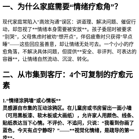
一、为什么家庭需要“情绪疗愈角”？
现代家庭常陷入“高效沟通”误区：讲道理、解决问题、催促行
动，却忽视了**情绪本身需要被安放**。孩子委屈时被要求
“别哭”，父母焦虑时被劝“想开点”，伴侣疲惫时只获得“早点
睡”——这些回应虽善意，却让情绪无处可去。一个小小的疗
愈角落，不解决具体问题，但提供**安全、非评判、可表达的
容器**，让情绪自然流动、沉淀、转化。
二、从市集到客厅：4个可复制的疗愈元
素
1.“情绪涂鸦墙”或心情板**
灵感源自市集的互动涂鸦区。在儿童房或书房留出一面小墙
（可用黑板漆、软木板或大画纸），允许家人用颜色、线条、
贴纸表达当下心情。不评价、不追问，只说：“我看到你画了
蓝色，今天有点宁静呀？”——**视觉化情绪，是疏导的第一
步**。