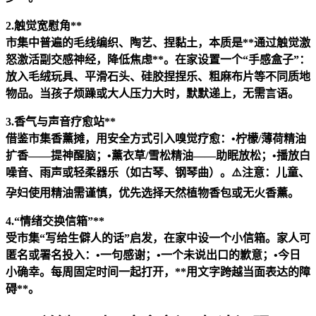
2.触觉宽慰角**
市集中普遍的毛线编织、陶艺、捏黏土，本质是**通过触觉激
怒激活副交感神经，降低焦虑**。在家设置一个“手感盒子”：
放入毛绒玩具、平滑石头、硅胶捏捏乐、粗麻布片等不同质地
物品。当孩子烦躁或大人压力大时，默默递上，无需言语。
3.香气与声音疗愈站**
借鉴市集香薰摊，用安全方式引入嗅觉疗愈：•柠檬/薄荷精油
扩香——提神醒脑；•薰衣草/雪松精油——助眠放松；•播放白
噪音、雨声或轻柔器乐（如古琴、钢琴曲）。⚠️注意：儿童、
孕妇使用精油需谨慎，优先选择天然植物香包或无火香薰。
4.“情绪交换信箱”**
受市集“写给生僻人的话”启发，在家中设一个小信箱。家人可
匿名或署名投入：•一句感谢；•一个未说出口的歉意；•今日
小确幸。每周固定时间一起打开，**用文字跨越当面表达的障
碍**。