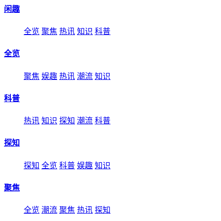
闲趣
全览
聚焦
热讯
知识
科普
全览
聚焦
娱趣
热讯
潮流
知识
科普
热讯
知识
探知
潮流
科普
探知
探知
全览
科普
娱趣
知识
聚焦
全览
潮流
聚焦
热讯
探知