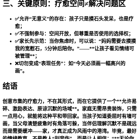
三、关键原则：疗愈空间≠解决问题区
✅允许“无意义”的存在：孩子只是摸石头发呆，也是疗
愈；
✅不强制参与：空间开放，但尊重是否使用的选择权；
✅家长先示范：当你焦虑时，可以说：“妈妈需要去摸摸
我的宽慰石，5分钟后陪你。”——**让孩子看见情绪可
被管理**；
❌切勿变成“表现任务”：如“今天必须画一幅高兴的
画”。
结语
创意市集的疗愈力，不在其形式，而在它提供了一个**允许易
碎、激励表达、原谅沉默的场域**。家庭无需昂贵装饰，只需
一点用心，就能将这种平和带回家。当孩子知道委屈时有墙可
画，当父母清楚疲惫时有角落可躲，当伴侣理解沉默不是疏远
而是需要缓冲——家，才真正成为风雨中的港湾。毕竟，最好
的情绪教育，不是教人“别悲伤”，而是让人相信：“**无论你