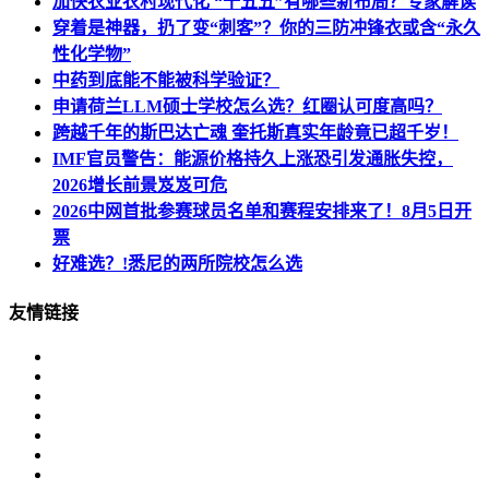
加快农业农村现代化 “十五五”有哪些新布局？专家解读
穿着是神器，扔了变“刺客”？你的三防冲锋衣或含“永久
性化学物”
中药到底能不能被科学验证？
申请荷兰LLM硕士学校怎么选？红圈认可度高吗？
跨越千年的斯巴达亡魂 奎托斯真实年龄竟已超千岁！
IMF官员警告：能源价格持久上涨恐引发通胀失控，
2026增长前景岌岌可危
2026中网首批参赛球员名单和赛程安排来了！8月5日开
票
好难选？!悉尼的两所院校怎么选
友情链接