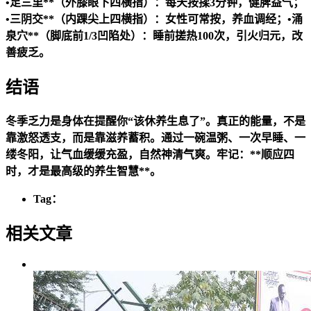
•
足三里**（外膝眼下四横指）：每天按揉3分钟，健脾益气；
•
三阴交**（内踝尖上四横指）：女性可常按，养血调经；•
涌
泉穴**（脚底前1/3凹陷处）：睡前搓热100次，引火归元，改
善疲乏。
结语
冬季乏力是身体在提醒你“该休养生息了”。真正的能量，不是
靠激怒透支，而是靠滋养蓄积。通过一碗温粥、一次早睡、一
缕冬阳，让气血缓缓充盈，自然神清气爽。牢记：**顺应四
时，才是最高级的养生智慧**。
Tag：
相关文章