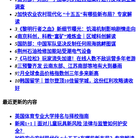
调查
2
加快农业农村现代化 “十五五”有哪些新布局？专家解
读
3
《黎明行者之血》新细节曝光：饥渴机制影响剧情走向
4
南京科创，科教“富矿”难炼金｜区域科创解读
5
国防部：中国军队坚决反制任何闹海挑衅图谋
6
荆州石油抢修加能站受潮电气设备
7
《马拉松》玩家流失加速！在线人数不敌运营多年老游
8
三预警齐发 云南东部、江苏南部等地有大到暴雨
9
7月全球食品价格指数创三年多来新高
10
韩国留学｜首尔登顶10佳留学城，这份红利攻略请收
好
最近更新的内容
英国体育专业大学排名与择校指南
新闻1+1丨面对儿童玩具新风险 法律与监管如何护安
全？