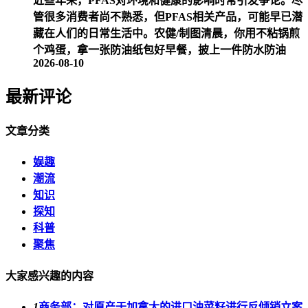
近些年来，PFAS对环境和健康的影响时常引发争论。尽
管很多消费者尚不熟悉，但PFAS相关产品，可能早已潜
藏在人们的日常生活中。农健/制图清晨，你用不粘锅煎
个鸡蛋，拿一张防油纸包好早餐，披上一件防水防油
2026-08-10
最新评论
文章分类
娱趣
潮流
知识
探知
科普
聚焦
大家感兴趣的内容
1
商务部：对原产于加拿大的进口油菜籽进行反倾销立案