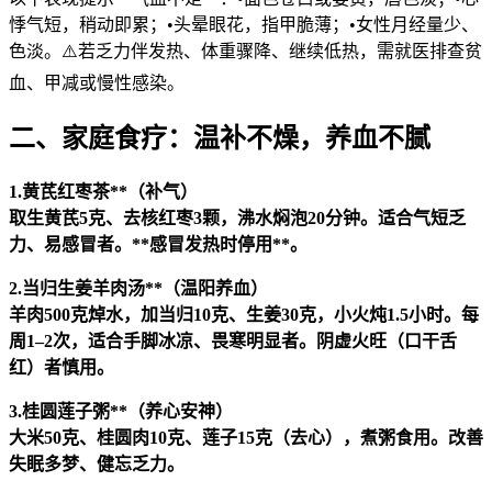
悸气短，稍动即累；•头晕眼花，指甲脆薄；•女性月经量少、
色淡。⚠️若乏力伴发热、体重骤降、继续低热，需就医排查贫
血、甲减或慢性感染。
二、家庭食疗：温补不燥，养血不腻
1.黄芪红枣茶**（补气）
取生黄芪5克、去核红枣3颗，沸水焖泡20分钟。适合气短乏
力、易感冒者。**感冒发热时停用**。
2.当归生姜羊肉汤**（温阳养血）
羊肉500克焯水，加当归10克、生姜30克，小火炖1.5小时。每
周1–2次，适合手脚冰凉、畏寒明显者。阴虚火旺（口干舌
红）者慎用。
3.桂圆莲子粥**（养心安神）
大米50克、桂圆肉10克、莲子15克（去心），煮粥食用。改善
失眠多梦、健忘乏力。