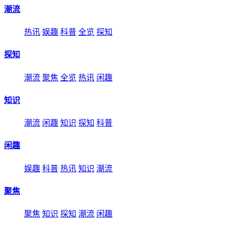
潮流
热讯
娱趣
科普
全览
探知
探知
潮流
聚焦
全览
热讯
闲趣
知识
潮流
闲趣
知识
探知
科普
闲趣
娱趣
科普
热讯
知识
潮流
聚焦
聚焦
知识
探知
潮流
闲趣