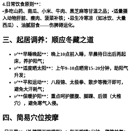
4.日常饮食原则**：
•多吃山药、南瓜、小米、牛肉、黑芝麻等甘温之品；•适量摄
入动物肝脏、瘦肉、菠菜补铁；•忌生冷寒凉（如冰饮、大量
西瓜）、油腻甜食——伤脾碍运化。
三、起居调养：顺应冬藏之道
✅**早睡晚起**：晚上10点前入睡，早晨待日出后再起
床，养护阳气；
✅**适度晒太阳**：上午9–10点晒背15–20分钟，助阳气
升发；
✅**平和运动**：八段锦、太极拳、散步等微汗即可，
避免大汗耗气；
✅**保暖护阳**：重点呵护腰腹、脚踝、后颈（大椎
穴），避免寒气入侵。
四、简易穴位按摩