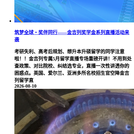
筑梦全球・奖伴同行——金吉列奖学金系列直播活动来
袭
考研失利、高考后规划、想升本升硕留学的同学注意
啦！！金吉列专属5月留学直播专场重磅开讲！不用到处
查政策、对比院校、纠结选专业，直播一次性讲透你的
困惑点。英国、爱尔兰、亚洲多所名校招生官空降金吉
列留学直
2026-08-10