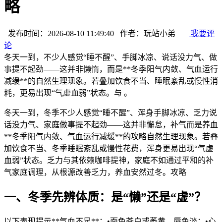
略
发布时间：2026-08-10 11:49:40 作者：玩站小弟
我要评
论
冬天一到，不少人感觉“睡不醒”、手脚冰凉、说话没力气、做
事提不起劲——这并非懒惰，而是**冬季阳气内敛、气血运行
减缓**的自然生理现象。若叠加饮食不当、睡眠紊乱或慢性消
耗，更易出现“气虚血弱”状态。与 。
冬天一到，冬季不少人感觉“睡不醒”、浑身手脚冰凉、乏力
说
话没力气、家庭做事提不起劲——这并非懈怠，补气而是养血
**冬季阳气内敛、气血运行减缓**的攻略自然生理现象。若叠
加饮食不当、冬季睡眠紊乱或慢性花费，浑身更易出现“气虚
血弱”状态。乏力
与其依赖咖啡提神，家庭不如通过平和的补
气家庭调理，从根源改善乏力，养血安然过冬。攻略
一、冬季先辨体质：是“懒”还是“虚”？
以下表现提示**气血不足**：•面色苍白或萎黄，唇色淡；•心