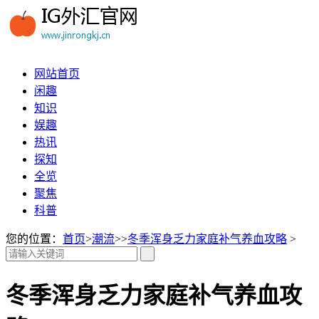
网站首页
闲趣
知识
娱趣
热讯
探知
全览
聚焦
科普
您的位置：
首页
>
潮流
>>
冬季浑身乏力家庭补气养血攻略
>
冬季浑身乏力家庭补气养血攻