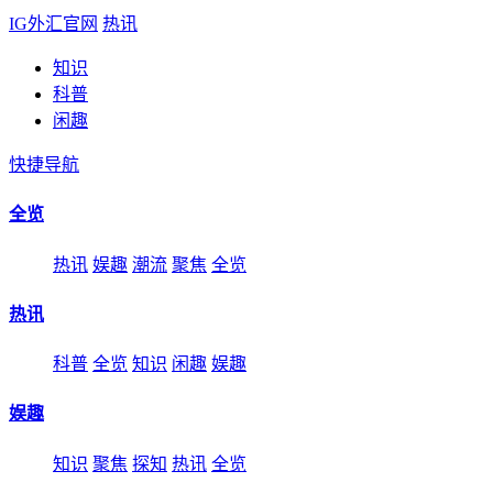
IG外汇官网
热讯
知识
科普
闲趣
快捷导航
全览
热讯
娱趣
潮流
聚焦
全览
热讯
科普
全览
知识
闲趣
娱趣
娱趣
知识
聚焦
探知
热讯
全览