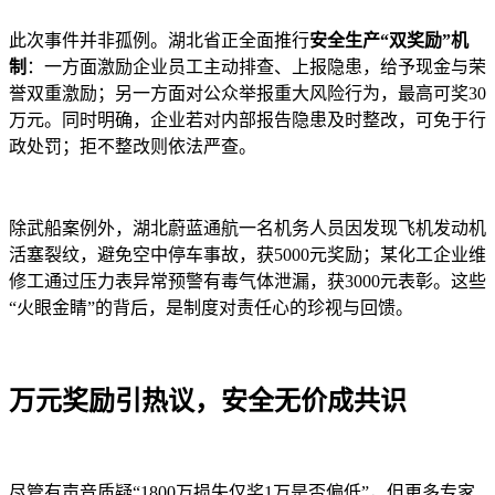
此次事件并非孤例。湖北省正全面推行
安全生产“双奖励”机
制
：一方面激励企业员工主动排查、上报隐患，给予现金与荣
誉双重激励；另一方面对公众举报重大风险行为，最高可奖30
万元。同时明确，企业若对内部报告隐患及时整改，可免于行
政处罚；拒不整改则依法严查。
除武船案例外，湖北蔚蓝通航一名机务人员因发现飞机发动机
活塞裂纹，避免空中停车事故，获5000元奖励；某化工企业维
修工通过压力表异常预警有毒气体泄漏，获3000元表彰。这些
“火眼金睛”的背后，是制度对责任心的珍视与回馈。
万元奖励引热议，安全无价成共识
尽管有声音质疑“1800万损失仅奖1万是否偏低”，但更多专家