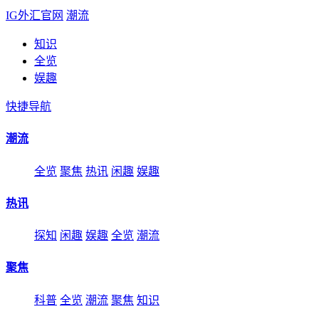
IG外汇官网
潮流
知识
全览
娱趣
快捷导航
潮流
全览
聚焦
热讯
闲趣
娱趣
热讯
探知
闲趣
娱趣
全览
潮流
聚焦
科普
全览
潮流
聚焦
知识