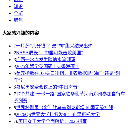
知识
全览
聚焦
大家感兴趣的内容
1
一片药“几分钱”？最“卷”集采结果出炉
2
NASA局长：“中国可能击败美国”
3
广西一水库发生险情水流倾泻
4
2025年留学英国硕士vs香港硕士
5
美元指数在100关口徘徊，非农数据是“油门”还是“刹
车”？
6
慕尼黑安全会议上的“中国声音”
7
17个共建“一带一路”国家驻华使节河南郑州参加自行车
系列赛
8
世界杯刚果（金）胜乌兹别克斯坦 韩国无缘32强
9
2026QS世界大学排名发布：布里斯托大学
10
英国女王大学全面解析：2025指南