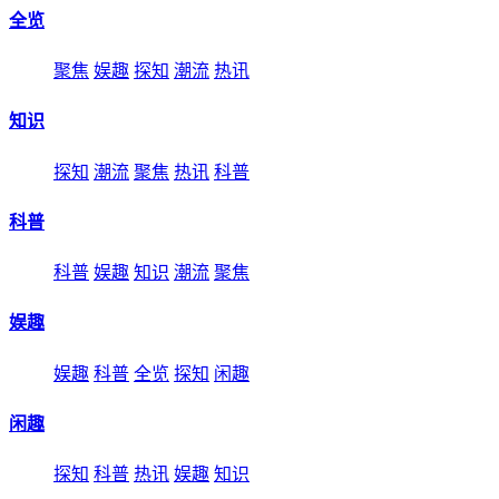
全览
聚焦
娱趣
探知
潮流
热讯
知识
探知
潮流
聚焦
热讯
科普
科普
科普
娱趣
知识
潮流
聚焦
娱趣
娱趣
科普
全览
探知
闲趣
闲趣
探知
科普
热讯
娱趣
知识