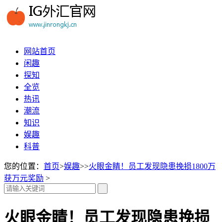
网站首页
闲趣
探知
全览
热讯
潮流
知识
娱趣
科普
您的位置：
首页
>
娱趣
>>
火眼金睛！员工发现隐患挽损1800万
获万元奖励
>
火眼金睛！员工发现隐患挽损