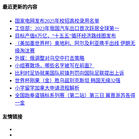
最近更新的内容
国家电网发布2025年校招高校录用名单
工信部：2023年我国汽车出口首次跃居全球第一
目标产值8万亿，“十五五”循环经济路线图发布
（美加墨世界杯）奥地利、阿尔及利亚携手出线 伊朗无
缘淘汰赛
外媒：俄调整对乌空中打击策略
小组赛散场，哪些名字被写在前面？
比利时足协就美国队前锋判罚向国际足联提出上诉
世界杯刚果（金）胜乌兹别克斯坦 韩国无缘32强
小学留学加拿大申请流程解析
全国跆拳道锦标系列赛（第二站）第三日 冀晋浙苏各得
一金
友情链接