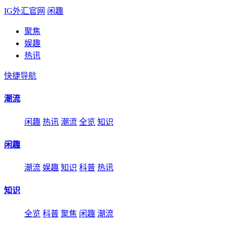
IG外汇官网
闲趣
聚焦
娱趣
热讯
快捷导航
潮流
闲趣
热讯
潮流
全览
知识
闲趣
潮流
娱趣
知识
科普
热讯
知识
全览
科普
聚焦
闲趣
潮流