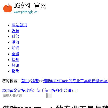
网站首页
娱趣
科普
潮流
知识
全览
探知
热讯
聚焦
您的位置：
首页
>
科普
>>
借助KCMTrade的专业工具与稳健环
2026黄金定投攻略：新手每月投多少合适？
>