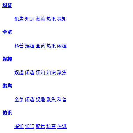
科普
聚焦
知识
潮流
热讯
探知
全览
科普
娱趣
全览
热讯
闲趣
娱趣
娱趣
闲趣
探知
知识
聚焦
聚焦
全览
闲趣
娱趣
聚焦
科普
热讯
探知
知识
聚焦
科普
热讯