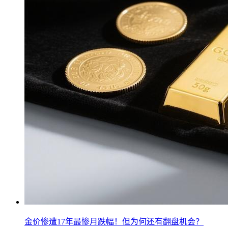
金价惨遭17年最惨月跌幅！但为何还有翻盘机会？