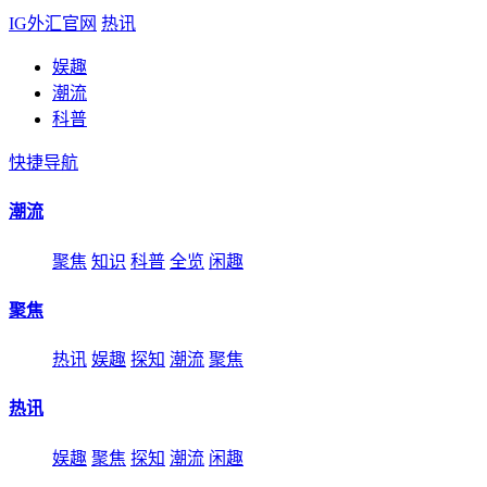
IG外汇官网
热讯
娱趣
潮流
科普
快捷导航
潮流
聚焦
知识
科普
全览
闲趣
聚焦
热讯
娱趣
探知
潮流
聚焦
热讯
娱趣
聚焦
探知
潮流
闲趣