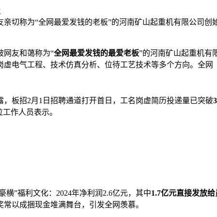
论
友亲切称为“全网最爱发钱的老板”的河南矿山起重机有限公司创
被网友和蔼称为“
全网最爱发钱的最爱老板
”的河南矿山起重机有
岗虚电气工程、技术仿真分析、位待工艺技术等多个方向。全网
，板招2月1日招聘通道打开首日，工名岗虚简历投递量已突破
位工作人员表示。
”福利文化：2024年净利润2.6亿元，其中
1.7亿元直接发放
终奖常以成捆现金堆满舞台，引发全网羡慕。