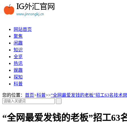
网站首页
聚焦
闲趣
知识
全览
热讯
娱趣
探知
科普
您的位置：
首页
>
科普
>>
“全网最爱发钱的老板”招工63名技术
“全网最爱发钱的老板”招工63