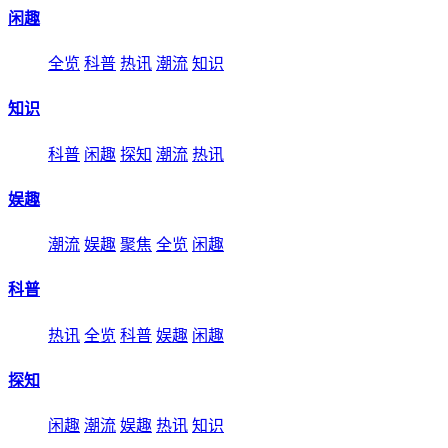
闲趣
全览
科普
热讯
潮流
知识
知识
科普
闲趣
探知
潮流
热讯
娱趣
潮流
娱趣
聚焦
全览
闲趣
科普
热讯
全览
科普
娱趣
闲趣
探知
闲趣
潮流
娱趣
热讯
知识