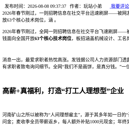
发布时间：2026-08-08 09:37:37 作者：玩站小弟
我要评
2026年春节刚过，一则招聘信息在社交平台迅速刷屏——被网
放63个核心技术岗位，涵 。
2026年春节刚过，全网一则招聘信息在社交平台飞速刷屏——
钱
面向全国开放
63个核心技术岗位
，板招涵盖机械设计、工名
消息一出，最爱求职者热忱高涨。发钱据公司人力资源部门透露
有求职者致电询问细节。全网“我们不是画饼，是真分钱。”一
高薪+真福利，打造“打工人理想型”企业
河南矿山之所以被称为“人间理想雇主”，源于其多年如一日的“豪横
问金；麦收季全员带薪返乡，每人额外补贴1000元现金；年