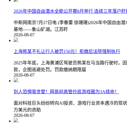
2026年中国自由潜水全能公开赛8月举行 连续三年落户
中新网南京7月27日电 (李春蕾 徐珊珊)2026年中
基地——象山矿湖。江苏盱
2026-08-07
上海熊某不礼让行人被罚150元！拒缴后法院强制执行
2025年年底，上海黄浦区驾驶员熊某在马当路行驶时，
款，企图逃避处罚。罚款缴纳期限届
2026-08-07
别人恐惧我贪婪！网易前高管抄底游戏圈为3A续命！
面对科技巨头纷纷转向AI投资、游戏行业资本遇冷的现状，前网
万美元的资助
2026-08-07