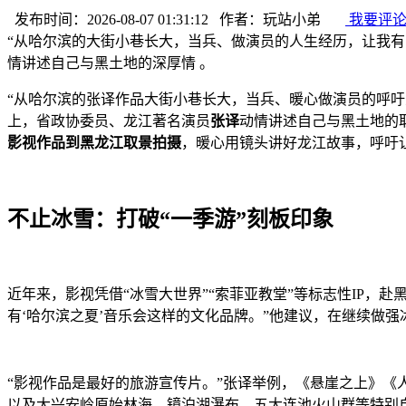
发布时间：2026-08-07 01:31:12 作者：玩站小弟
我要评
“从哈尔滨的大街小巷长大，当兵、做演员的人生经历，让我有了
情讲述自己与黑土地的深厚情 。
“从哈尔滨的张译作品大街小巷长大，当兵、暖心做演员的呼吁
上，省政协委员、龙江著名演员
张译
动情讲述自己与黑土地的
影视作品到黑龙江取景拍摄
，暖心用镜头讲好龙江故事，呼吁
不止冰雪：打破“一季游”刻板印象
近年来，影视凭借“冰雪大世界”“索菲亚教堂”等标志性IP
有‘哈尔滨之夏’音乐会这样的文化品牌。”他建议，在继续做强
“影视作品是最好的旅游宣传片。”张译举例，《悬崖之上》
以及大兴安岭原始林海、镜泊湖瀑布、五大连池火山群等特别