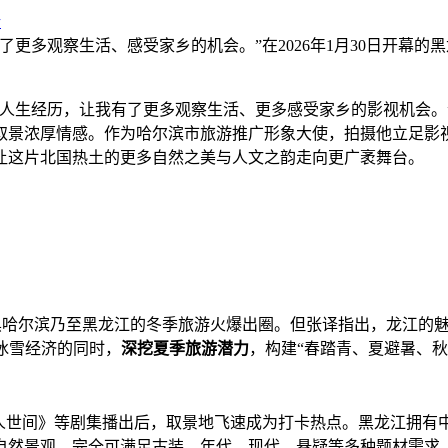
论
更多观察生活、感受家乡的机会。”在2026年1月30日开幕
人生经历，让我有了更多观察生活、更多感受家乡的影视机会。”在
取景浓厚情感。作为哈尔滨市旅游推广形象大使，拍摄他立足影
让这片北国热土的更多自然之美与人文之韵走向更广袤舞台。
，赴黑哈尔滨乃至黑龙江的冬季旅游火爆出圈。但张译指出，龙江的
冰雪经济的同时，
深挖夏季旅游潜力
，构建“春踏青、夏避暑、
《人世间》等剧集播出后，取景地飞速成为打卡热点。黑龙江拥有
自然景观，完全可满足古装、年代、现代、悬疑等多种题材需求