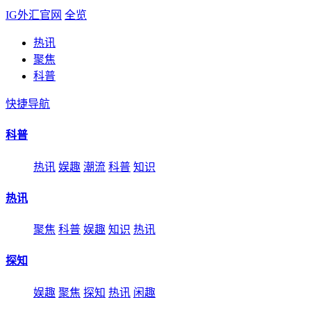
IG外汇官网
全览
热讯
聚焦
科普
快捷导航
科普
热讯
娱趣
潮流
科普
知识
热讯
聚焦
科普
娱趣
知识
热讯
探知
娱趣
聚焦
探知
热讯
闲趣