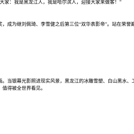
大家：我是黑龙江人，我是哈尔滨人，迎接大家来做客！”
员奖，成为继刘佩琦、李雪健之后第三位“双华表影帝”。站在荣
画。当银幕光影照进现实风景，黑龙江的冰雕雪塑、白山黑水、
，值得被全世界看见。