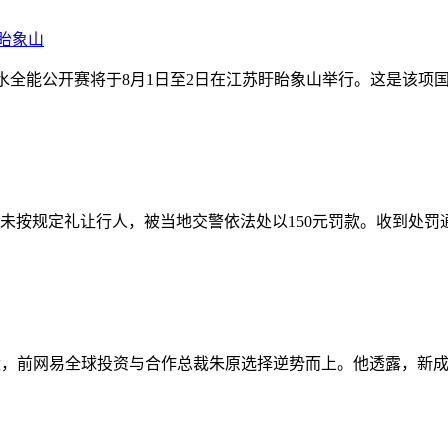
盱眙象山
国自由潜水全能公开赛将于8月1日至2日在江苏盱眙象山举行。这是
因未按规定礼让行人，被当地交警依法处以150元罚款。收到处
易全球投资与合作总裁朱原选择逆势而上。他透露，新成立的Greate