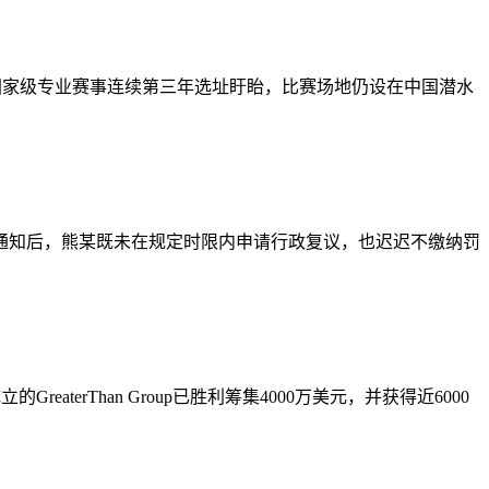
该项国家级专业赛事连续第三年选址盱眙，比赛场地仍设在中国潜水
罚通知后，熊某既未在规定时限内申请行政复议，也迟迟不缴纳罚
rThan Group已胜利筹集4000万美元，并获得近6000