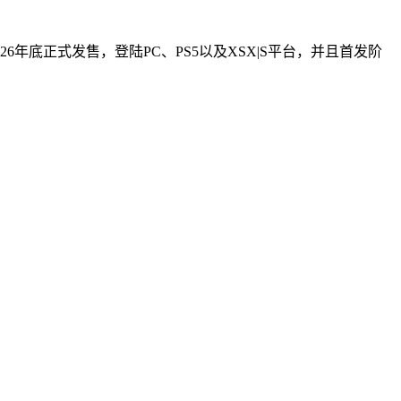
底正式发售，登陆PC、PS5以及XSX|S平台，并且首发阶