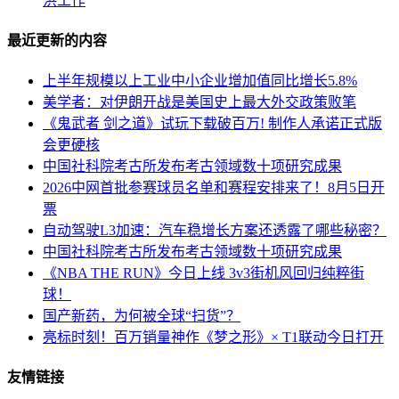
洪工作
最近更新的内容
上半年规模以上工业中小企业增加值同比增长5.8%
美学者：对伊朗开战是美国史上最大外交政策败笔
《鬼武者 剑之道》试玩下载破百万! 制作人承诺正式版
会更硬核
中国社科院考古所发布考古领域数十项研究成果
2026中网首批参赛球员名单和赛程安排来了！8月5日开
票
自动驾驶L3加速：汽车稳增长方案还透露了哪些秘密？
中国社科院考古所发布考古领域数十项研究成果
《NBA THE RUN》今日上线 3v3街机风回归纯粹街
球！
国产新药，为何被全球“扫货”？
亮标时刻！百万销量神作《梦之形》× T1联动今日打开
友情链接