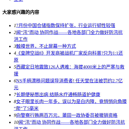
大家感兴趣的内容
1
7月份中国仓储指数保持扩张，行业运行韧性较强
2
闻“汛”而动 协同作战——各地各部门全力做好防汛抗
洪工作
3
触摸世界，不止屏幕一种方式
4
《皇牌空战8》开发商被战机厂家反向科普?只为1:1还
原
5
西藏定日地震致126人遇难：海拔4000米上的严寒与救
援
6
NS手柄漂移问题误导消费者! 任天堂在法被罚约2.7亿
元
7
长期便秘憋出病 结肠水疗通畅肠道护健康
8
女子眼里长肉一年多，误以为是白内障，竟悄悄向角膜
“爬”了5毫米
9
向警察行贿两百万元，莆田一政协委员被撤销资格
10
闻“汛”而动 协同作战——各地各部门全力做好防汛抗