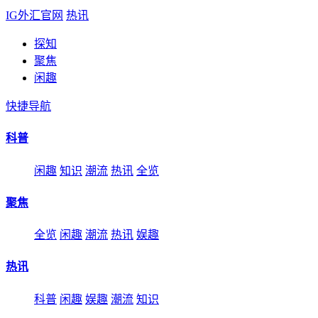
IG外汇官网
热讯
探知
聚焦
闲趣
快捷导航
科普
闲趣
知识
潮流
热讯
全览
聚焦
全览
闲趣
潮流
热讯
娱趣
热讯
科普
闲趣
娱趣
潮流
知识