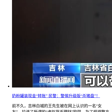
奶粉罐装现金“转账” 民警：警惕升级版“杀猪盘”！
前不久，吉林白城的王先生被在网上认识的一名“女
友”，拉进了所谓的“虚拟货币理财”陷阱。为了规避警方