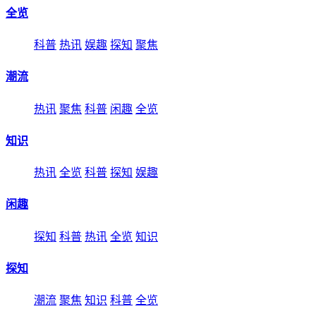
全览
科普
热讯
娱趣
探知
聚焦
潮流
热讯
聚焦
科普
闲趣
全览
知识
热讯
全览
科普
探知
娱趣
闲趣
探知
科普
热讯
全览
知识
探知
潮流
聚焦
知识
科普
全览