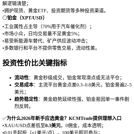
解逻辑清楚；
•拥护现货、黄金ETF、投资期货等多种投资渠道。
⚪
铂金（XPT/USD）
•工业属性占主导（70%用于汽车催化剂）；
•市场小众，日均交易量不足黄金5%；
•易受新能源车替代、矿产供应波动冲击；
•多数银行和平台不提供零售交易，流动性差。
投资性价比关键指标
流动性
：黄金秒级成交，铂金常现滑点或无法平仓；
交易成本
：主流平台黄金点差0.3–0.8美元，铂金普遍2–5
美元；
趋势稳定性
：黄金趋势延续性强，铂金易因单一事件剧
烈反转。
✅
为什么2026年新手应选黄金？KCMTrade提供理想入口
•XAU/USD点差低至
0.3美元
，0佣金，成本透明；
•0.01手起投（≈1美元/点），100美元即可参与；