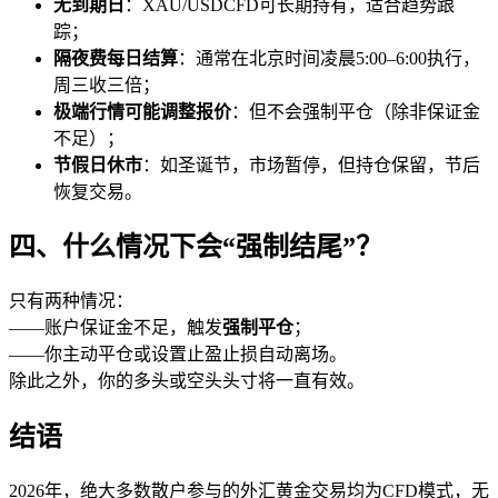
无到期日
：XAU/USDCFD可长期持有，适合趋势跟
踪；
隔夜费每日结算
：通常在北京时间凌晨5:00–6:00执行，
周三收三倍；
极端行情可能调整报价
：但不会强制平仓（除非保证金
不足）；
节假日休市
：如圣诞节，市场暂停，但持仓保留，节后
恢复交易。
四、什么情况下会“强制结尾”？
只有两种情况：
——账户保证金不足，触发
强制平仓
；
——你主动平仓或设置止盈止损自动离场。
除此之外，你的多头或空头头寸将一直有效。
结语
2026年，绝大多数散户参与的外汇黄金交易均为CFD模式，无