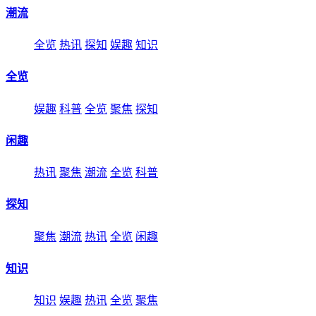
潮流
全览
热讯
探知
娱趣
知识
全览
娱趣
科普
全览
聚焦
探知
闲趣
热讯
聚焦
潮流
全览
科普
探知
聚焦
潮流
热讯
全览
闲趣
知识
知识
娱趣
热讯
全览
聚焦