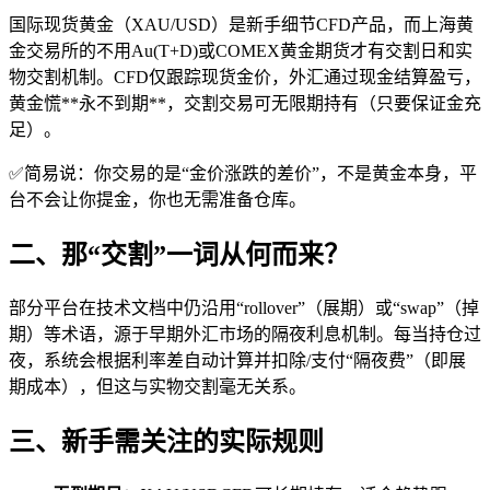
国际现货黄金（XAU/USD）是新手细节
CFD产品，而上海黄
金交易所的不用Au(T+D)或COMEX黄金期货才有交割日和实
物交割机制。CFD仅跟踪现货金价，外汇通过现金结算盈亏，
黄金慌**永不到期**，交割交易可无限期持有（只要保证金充
足）。
✅简易说：你交易的是“金价涨跌的差价”，不是黄金本身，平
台不会让你提金，你也无需准备仓库。
二、那“交割”一词从何而来？
部分平台在技术文档中仍沿用“rollover”（展期）或“swap”（掉
期）等术语，源于早期外汇市场的隔夜利息机制。每当持仓过
夜，系统会根据利率差自动计算并扣除/支付“隔夜费”（即展
期成本），但这与实物交割毫无关系。
三、新手需关注的实际规则