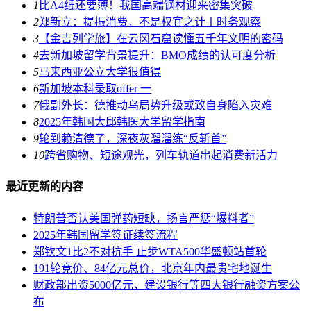
1
比A4纸还要薄！我国高端钢材迎来密集突破
2
郑新立：提振消费，不是权宜之计丨时务观察
3
【金吉列学旅】在云冈石窟读懂五千年文明的密码
4
去新加坡留学背景提升：BMO成绩的认可度分析
5
马来西亚公立大学很值得
6
新加坡本科录取offer 一
7
俄副外长：德推动乌局势升级或致自身陷入灾难
8
2025年韩国大邱韩医大学留学指南
9
轮到赖清德了，深夜灰溜溜练“反斩首”
10
跨省购物、短途观光，列车轨道串起消费新活力
最近更新的内容
特朗普否认美国弹药短缺，扬言严惩“爆料者”
2025年韩国留学签证续签流程
郑钦文1比2不对抗手 止步WTA500华盛顿站首轮
191轮竞价、84亿元总价，北京年内最贵宅地诞生
财政部出资5000亿元，建设银行等四大银行融资方案公
布