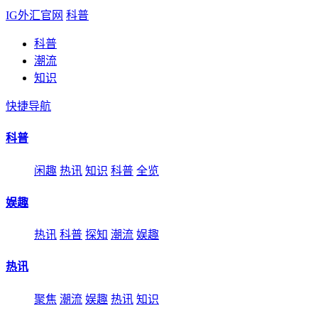
IG外汇官网
科普
科普
潮流
知识
快捷导航
科普
闲趣
热讯
知识
科普
全览
娱趣
热讯
科普
探知
潮流
娱趣
热讯
聚焦
潮流
娱趣
热讯
知识