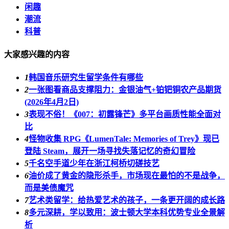
闲趣
潮流
科普
大家感兴趣的内容
1
韩国音乐研究生留学条件有哪些
2
一张图看商品支撑阻力：金银油气+铂钯铜农产品期货
(2026年4月2日)
3
表现不俗！《007：初露锋芒》多平台画质性能全面对
比
4
怪物收集 RPG《LumenTale: Memories of Trey》现已
登陆 Steam，展开一场寻找失落记忆的奇幻冒险
5
千名空手道少年在浙江柯桥切磋技艺
6
油价成了黄金的隐形杀手，市场现在最怕的不是战争，
而是美债魔咒
7
艺术类留学：给热爱艺术的孩子，一条更开阔的成长路
8
多元深耕，学以致用：波士顿大学本科优势专业全景解
析