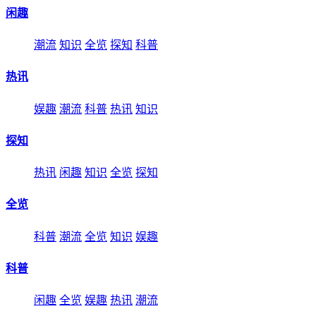
闲趣
潮流
知识
全览
探知
科普
热讯
娱趣
潮流
科普
热讯
知识
探知
热讯
闲趣
知识
全览
探知
全览
科普
潮流
全览
知识
娱趣
科普
闲趣
全览
娱趣
热讯
潮流