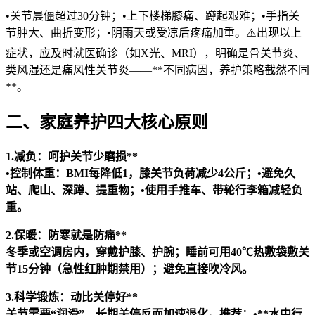
•关节晨僵超过30分钟；•上下楼梯膝痛、蹲起艰难；•手指关
节肿大、曲折变形；•阴雨天或受凉后疼痛加重。⚠️出现以上
症状，应及时就医确诊（如X光、MRI），明确是骨关节炎、
类风湿还是痛风性关节炎——**不同病因，养护策略截然不同
**。
二、家庭养护四大核心原则
1.减负：呵护关节少磨损**
•控制体重：BMI每降低1，膝关节负荷减少4公斤；•避免久
站、爬山、深蹲、提重物；•使用手推车、带轮行李箱减轻负
重。
2.保暖：防寒就是防痛**
冬季或空调房内，穿戴护膝、护腕；睡前可用40℃热敷袋敷关
节15分钟（急性红肿期禁用）；避免直接吹冷风。
3.科学锻炼：动比关停好**
关节需要“润滑”，长期关停反而加速退化。推荐：•**水中行