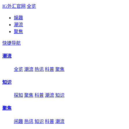
IG外汇官网
全览
娱趣
潮流
聚焦
快捷导航
潮流
全览
潮流
热讯
科普
聚焦
知识
探知
聚焦
科普
潮流
知识
聚焦
闲趣
热讯
知识
科普
潮流