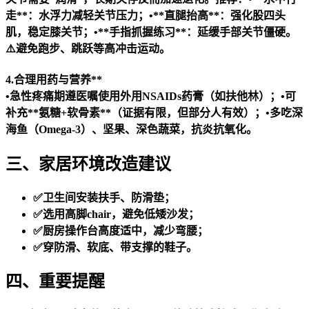
走**：水浮力减轻关节压力；•**直腿抬高**：强化股四头
肌，稳定膝关节；•**手指抓握练习**：延缓手部关节僵硬。
⚠️避免跑步、跳跃等高冲击运动。
4.合理用药与营养**
•急性疼痛期遵医嘱使用外用NSAIDs药膏（如扶他林）；•可
补充**氨糖+软骨素**（证据有限，但部分人有效）；•多吃深
海鱼（Omega-3）、坚果、深色蔬菜，抗炎抗氧化。
三、家居环境改造建议
✅卫生间安装扶手、防滑垫；
✅选用高脚chair，避免低矮沙发；
✅厨房操作台高度适中，减少弯腰；
✅穿防滑、软底、带支撑的鞋子。
四、重要提醒