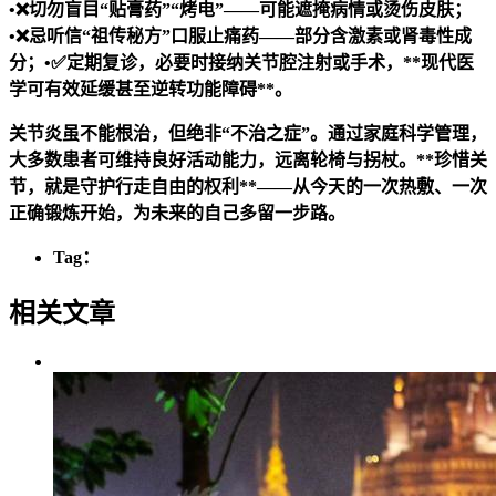
•❌切勿盲目“贴膏药”“烤电”——可能遮掩病情或烫伤皮肤；
•❌忌听信“祖传秘方”口服止痛药——部分含激素或肾毒性成
分；•✅定期复诊，必要时接纳关节腔注射或手术，**现代医
学可有效延缓甚至逆转功能障碍**。
关节炎虽不能根治，但绝非“不治之症”。通过家庭科学管理，
大多数患者可维持良好活动能力，远离轮椅与拐杖。**珍惜关
节，就是守护行走自由的权利**——从今天的一次热敷、一次
正确锻炼开始，为未来的自己多留一步路。
Tag：
相关文章