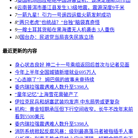
5
泰国机场回应拒绝中国游客登机：该决定由航司作出
6
云南普洱市墨江县发生3.3级地震，震源深度9千米
7
一箭九星！引力一号遥四运载火箭发射成功
8
“两只老虎”也统战？“台独”脑袋真奇怪
9
一艘土耳其货船在黑海遭无人机袭击 3人重伤
10
国台办：民进党当局丧失民族立场
最近更新的内容
身心状态良好 神二十一号乘组返回后首次与记者见面
今年上半年全国城镇新增就业695万人
“心态崩了”？ 姆巴佩的故事未竟待续
委内瑞拉强震遇难人数升至5398人
“童年记忆”上海雪花膏破产了
伊拉克民兵和胡塞武装均发声 中东局势或更复杂
机构：黄金短期承压但下行空间收窄，长牛不改年末前
看到5500美元
委内瑞拉强震遇难人数升至5398人
消防系统掀起反腐风暴：级别最高落马者被指插手人事