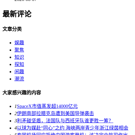
最新评论
文章分类
娱趣
聚焦
知识
探知
闲趣
潮流
大家感兴趣的内容
1
SpaceX市值蒸发超14000亿元
2
伊朗南部拉腊克岛遭到美国导弹袭击
3
利矛碰坚盾，法国队与西班牙队谁更胜一筹？
4
以球为媒赴“同心”之约 海峡两岸青少年浙江绿茵相会