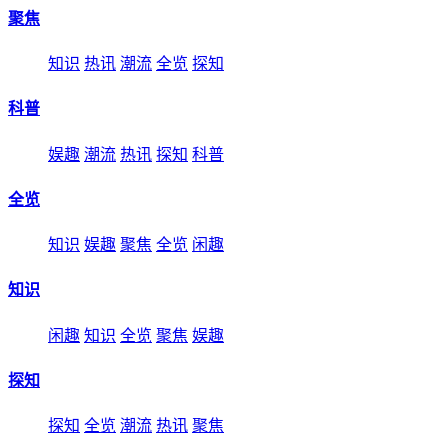
聚焦
知识
热讯
潮流
全览
探知
科普
娱趣
潮流
热讯
探知
科普
全览
知识
娱趣
聚焦
全览
闲趣
知识
闲趣
知识
全览
聚焦
娱趣
探知
探知
全览
潮流
热讯
聚焦