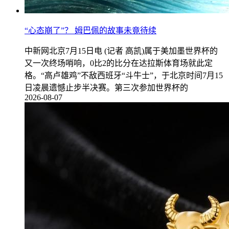
“心态崩了”？ 姆巴佩的故事未竟待续
中新网北京7月15日电 (记者 高凯)属于美加墨世界杯的
又一次终场哨响，0比2的比分在达拉斯体育场就此定
格。“高卢雄鸡”不敌西班牙“斗牛士”，于北京时间7月15
日凌晨遗憾止步半决赛。第三次参加世界杯的
2026-08-07