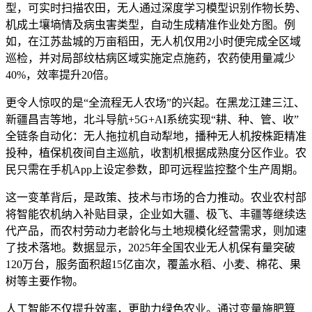
型，可实时扫描农田，无人通过深度学习模型识别作物长势、
机成
土壤墒情及病虫害类型，自动生成精准作业处方图。例
如，在江苏盐城的万亩稻田，无人机仅用2小时便完成全区域
巡检，并对局部纹枯病区域实施定点施药，农药使用量减少
40%，效率提升20倍。
更令人惊叹的是“全流程无人农场”的兴起。在黑龙江建三江、
新疆昌吉等地，北斗导航+5G+AI系统实现“耕、种、管、收”
全链条自动化：无人拖拉机自动犁地，播种无人机按株距精准
投种，植保机夜间自主巡航，收割机根据成熟度分区作业。农
民只需在手机App上设定参数，即可远程监控整个生产周期。
这一变革背后，是政策、技术与市场的合力推动。农业农村部
将智能农机纳入补贴目录，企业如大疆、极飞、丰疆等继续迭
代产品，而农村劳动力老龄化与土地规模化经营需求，则加速
了技术落地。数据显示，2025年全国农业无人机保有量突破
120万台，服务面积超15亿亩次，覆盖水稻、小麦、棉花、果
树等主要作物。
人工智能不仅提升效率，更助力绿色农业。通过变量施肥算