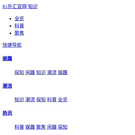
IG外汇官网
知识
全览
科普
聚焦
快捷导航
娱趣
探知
闲趣
知识
潮流
娱趣
潮流
知识
潮流
探知
科普
全览
热讯
科普
娱趣
聚焦
闲趣
探知